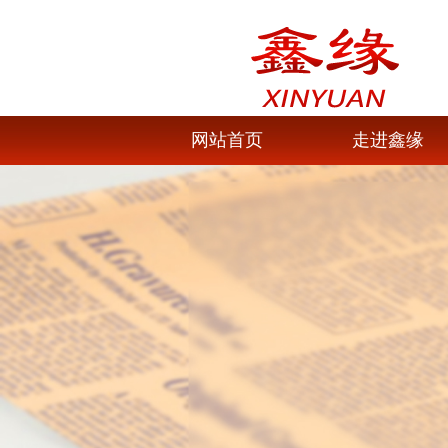
网站首页
走进鑫缘