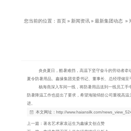
您当前的位置：
首页
»
新闻资讯
»
最新集团动态
»
炎炎夏日，酷暑难挡，高温下坚守奋斗的劳动者牵
夏令防暑用品。鑫缘集团党委书记、董事长、总经理储呈
杨海燕深入车间一线，将防暑用品送到一线员工手
防暑降温工作也提出了要求，希望海陵绢纺公司重视高温
进。
本文网址：
http://www.haiansilk.com/news_view_52
上一篇：
著名艺术家袁运生为鑫缘文创点赞