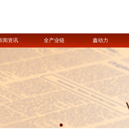
新闻资讯
全产业链
鑫动力
1