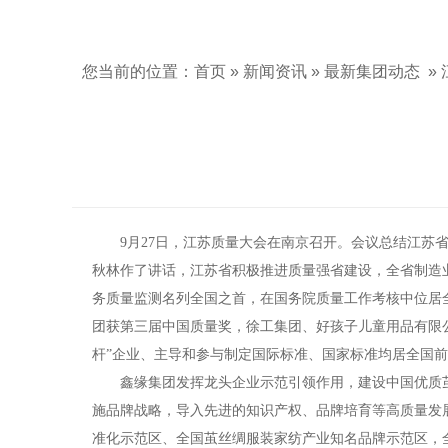
您当前的位置：
首页
»
新闻资讯
»
最新集团动态
»
月
日
9
27
，江苏质量大会在南京召开。会议总结江苏
秋林作了讲话，江苏省积极推进质量强省建设，全省制造业
务质量监测名列全国之首，在国务院质量工作考核中位居
团获第三届中国质量奖，徐工集团、好孩子儿童用品有限
杆”企业、主导和参与制定国际标准、国家标准均居全国
鑫缘集团发挥龙头企业示范引领作用，建设中国优质
施品牌战略，导入先进的知识产权、品牌培育等高质量发
准化示范区、全国茧丝绸服装家纺产业知名品牌示范区，