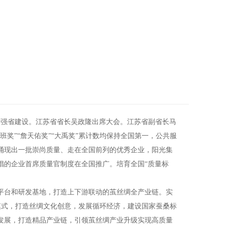
量强省建设。江苏省省长吴政隆出席大会。江苏省副省长马
奖”“詹天佑奖”“大禹奖”累计数均保持全国第一，公共服
涌现出一批崇尚质量、走在全国前列的优秀企业，阳光集
倡的企业首席质量官制度在全国推广。培育全国“质量标
平台和研发基地，打造上下游联动的茧丝绸全产业链。实
模式，打造丝绸文化创意，发展循环经济，建设国家蚕桑标
发展，打造精品产业链，引领茧丝绸产业升级实现高质量