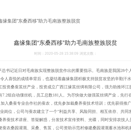
鑫缘集团“东桑西移”助力毛南族整族脱贫
鑫缘集团“东桑西移”助力毛南族整族脱贫
时间：2020-05-28 15:38:09
浏览次数：
平总书记近日对毛南族实现整族脱贫作出的重要指示。毛南族是我国28
份令人喜悦的成绩单背后，也凝结着鑫缘集团积极支持脱贫攻坚的辛勤汗
环江投资桑蚕茧丝产业，投资成立广西江缘茧丝绸有限公司，强力助推环
7.2组自动缫丝机，员工总数181人。为尽快做大做强茧丝绸产业，先
式，加入桑蚕专业合作社的蚕农，优先参加栽桑养蚕技术培训；优先获得推
就业岗位，公司与蚕农建立了一个“利益共享、风险同担、相互依存、共同
桑养蚕技术讲座、答疑解惑，分发技术宣传资料、光碟，同时安排农技人
便蚕农桑园灌溉、采桑、售茧，公司资助示范村修建桑园灌溉蓄水池和机