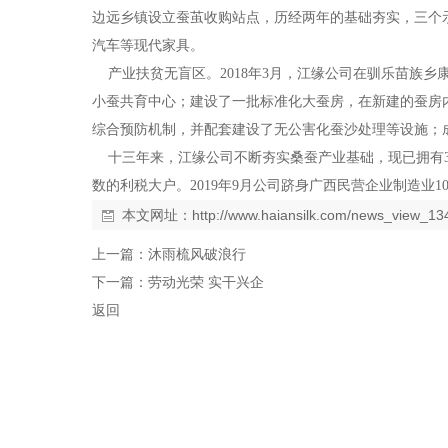
边远乡镇设立蚕茧收购站点，历经两年的基础夯实，三个示
汽车等现代家具。
产业扶贫无盲区。2018年3月，江缘公司在驯乐苗族乡康
小蚕共育中心；建设了一批标准化大蚕房，在新建的蚕房
综合预防机制，并配套建设了无公害化蚕沙处理等设施；成
十三年来，江缘公司不断夯实桑蚕产业基础，现已拥有36
数的利税大户。2019年9月公司跻身广西民营企业制造业10
本文网址：
http://www.haiansilk.com/news_view_13
上一篇：
沐雨梳风破浪行
下一篇：
劳动光荣 实干兴企
返回