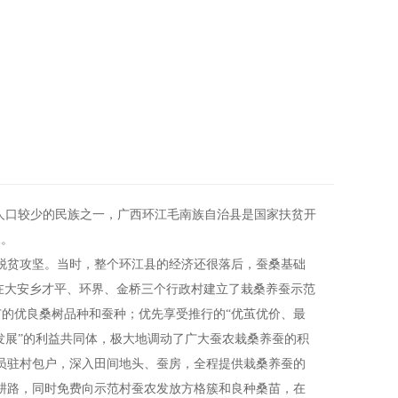
个人口较少的民族之一，广西环江毛南族自治县是国家扶贫开
水。
江脱贫攻坚。当时，整个环江县的经济还很落后，蚕桑基础
行在大安乡才平、环界、金桥三个行政村建立了栽桑养蚕示范
广的优良桑树品种和蚕种；优先享受推行的“优茧优价、最
发展”的利益共同体，极大地调动了广大蚕农栽桑养蚕的积
员驻村包户，深入田间地头、蚕房，全程提供栽桑养蚕的
耕路，同时免费向示范村蚕农发放方格簇和良种桑苗，在