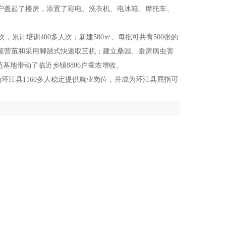
农户盖起了楼房，添置了彩电、洗衣机、电冰箱、摩托车、
累计培训400多人次；新建580㎡、每批可共育500张的
簇营茧和采用脚踏式快速取茧机；建立桑园、蚕房病虫害
基地带动了临近乡镇8806户蚕农增收。
环江县1160多人稳定提供就业岗位，并成为环江县屈指可