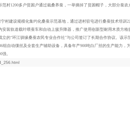
范村1200多户贫困户通过栽桑养蚕，一举摘掉了贫困帽子，大部分蚕
宁村建设规模化集约化桑蚕示范基地，通过进村驻屯进行桑蚕技术培训2次，
内安装轨道载叶喂蚕车和自动上簇升降器，推广使用创新型耐用木质方格
立的“环江驯缘桑蚕农民专业合作社”与公司签订了长期合作协议。该示范
组自动缫丝及全套生产辅助设备，具备年产900吨白厂丝的生产能力，为
0强。
4_256.html