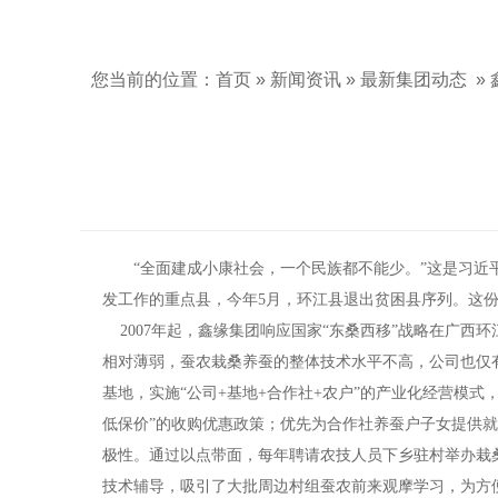
您当前的位置：
首页
»
新闻资讯
»
最新集团动态
»
“全面建成小康社会，一个民族都不能少。”这是习近
发工作的重点县，今年5月，环江县退出贫困县序列。这
2007年起，鑫缘集团响应国家“东桑西移”战略在广西
相对薄弱，蚕农栽桑养蚕的整体技术水平不高，公司也仅有
基地，实施“公司+基地+合作社+农户”的产业化经营模
低保价”的收购优惠政策；优先为合作社养蚕户子女提供
极性。通过以点带面，每年聘请农技人员下乡驻村举办栽
技术辅导，吸引了大批周边村组蚕农前来观摩学习，为方