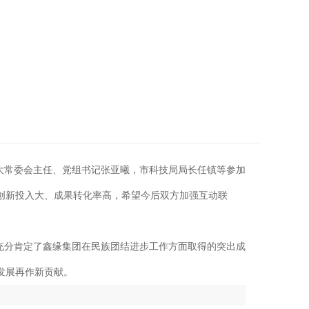
大常委会主任、党组书记张亚曦，市科技局局长任镇等参加
创新投入大、成果转化率高，希望今后双方加强互动联
充分肯定了鑫缘集团在民族团结进步工作方面取得的突出成
发展再作新贡献。