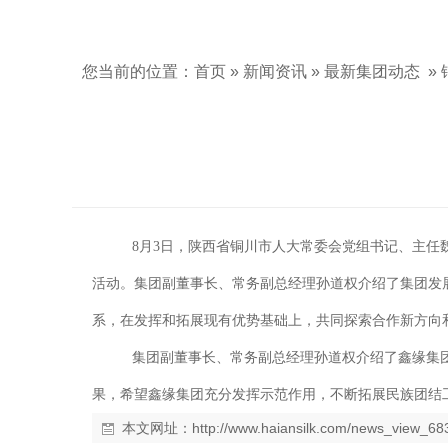
您当前的位置：
首页
»
新闻资讯
»
最新集团动态
»
8月3日，陕西省铜川市人大常委会党组书记、主
活动。集团副董事长、常务副总经理孙道权介绍了集团发
系，在发挥和拓展现有优势基础上，共同探索合作新方向
集团副董事长、常务副总经理孙道权介绍了鑫缘集
果，希望鑫缘集团充分发挥示范作用，不断拓展民族团结
本文网址：
http://www.haiansilk.com/news_view_68