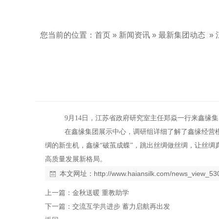
您当前的位置：
首页
»
新闻资讯
»
最新集团动态
»
9月14日，江苏省政府研究室主任郑焱一行来鑫缘
在鑫缘集团展示中心，调研组详细了解了鑫缘经营
绸的新生机，鑫缘“破茧成蝶”，跳出丝绸做丝绸，让丝
高质量发展新格局。
本文网址：
http://www.haiansilk.com/news_view_53
上一篇：
金秋送暖 重教助学
下一篇：
交流互学共进步 蓄力启航再出发