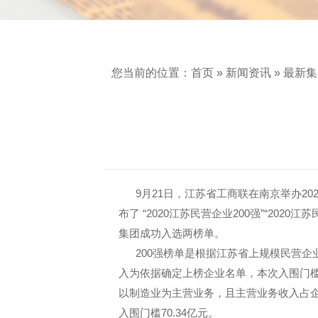
您当前的位置：
首页
»
新闻资讯
»
最新集
9
月
21
日
，江苏省工商联在南京举办
20
布了 “
2020
江苏民营企业
200
强”“
2020
江苏
集团成功入选两榜单。
200
强榜单是根据江苏省上规模民营企
入为依据确定上榜企业名单，本次入围门
以制造业为主营业务，且主营业务收入占
入围门槛
70.34
亿元。